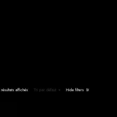
 résultats affichés
Tri par défaut
Hide filters