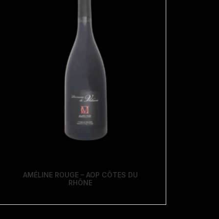
AMÉLINE ROUGE – AOP CÔTES DU
RHÔNE