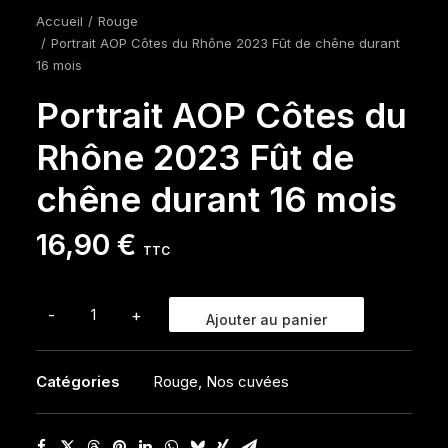
Accueil
Rouge
Portrait AOP Côtes du Rhône 2023 Fût de chêne durant
16 mois
Portrait AOP Côtes du
Rhône 2023 Fût de
chêne durant 16 mois
16,90
€
TTC
quantité
-
+
Ajouter au panier
de
Portrait
Catégories
Rouge
,
Nos cuvées
AOP
Côtes
du