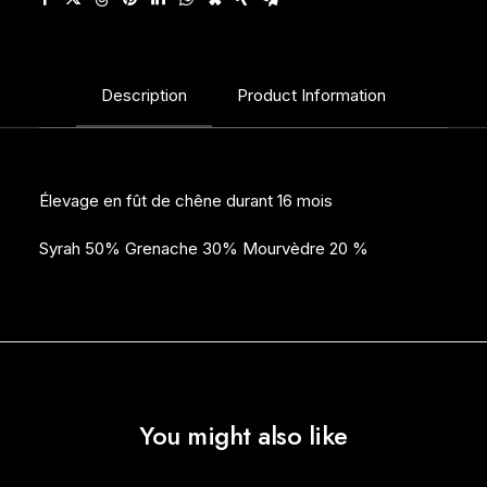
Rhône
2023
Fût
Description
Product Information
de
chêne
durant
16
Élevage en fût de chêne durant 16 mois
mois
Syrah 50% Grenache 30% Mourvèdre 20 %
You might also like